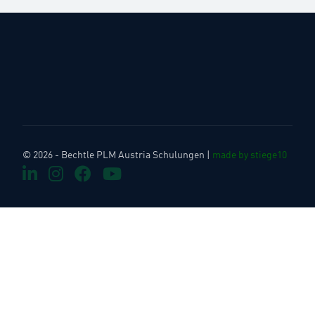
© 2026 - Bechtle PLM Austria Schulungen |
made by stiege10
LinkedIn
Instagram
Facebook
Youtube