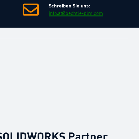
Schreiben Sie uns:
info.at@bechtle-plm.com
t SOLIDWORKS Partner