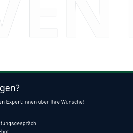
VEN
agen?
en Expert:innen über Ihre Wünsche!
atungsgespräch
ebot