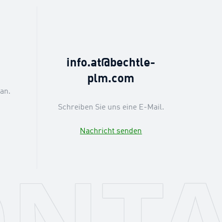
6
info.at@bechtle-
plm.com
an.
Schreiben Sie uns eine E-Mail.
Nachricht senden
NT