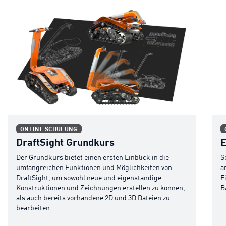
DraftSight Grundkurs
Erw
ONLINE SCHULUNG
DraftSight Grundkurs
E
Der Grundkurs bietet einen ersten Einblick in die
S
umfangreichen Funktionen und Möglichkeiten von
a
DraftSight, um sowohl neue und eigenständige
E
Konstruktionen und Zeichnungen erstellen zu können,
B
als auch bereits vorhandene 2D und 3D Dateien zu
bearbeiten.