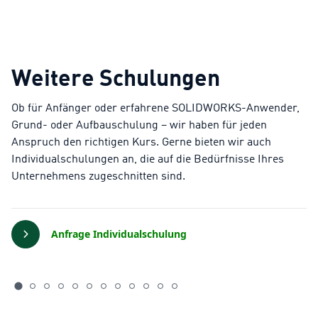
entsprechende SOLIDWORKS Lizenz ist
vorhanden
Headset/Kopfhörer für Audio (keine
Freisprecheinrichtung)
Weitere Schulungen
Ob für Anfänger oder erfahrene SOLIDWORKS-Anwender,
Grund- oder Aufbauschulung – wir haben für jeden
Anspruch den richtigen Kurs. Gerne bieten wir auch
Individualschulungen an, die auf die Bedürfnisse Ihres
Unternehmens zugeschnitten sind.
Anfrage Individualschulung