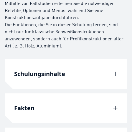
Mithilfe von Fallstudien erlernen Sie die notwendigen
Befehle, Optionen und Menüs, während Sie eine
Konstruktionsaufgabe durchführen.
Die Funktionen, die Sie in dieser Schulung lernen, sind
nicht nur für klassische Schweißkonstruktionen
anzuwenden, sondern auch für Profilkonstruktionen aller
Art ( z. B. Holz, Aluminium).
Schulungsinhalte
Lektion 1: Schweißkonstruktions-Feature
Lektion 2: Arbeiten mit
Fakten
Schweißkonstruktionen
Lektion 3: Konfigurieren und Detaillieren
von Schweißkonstruktionen