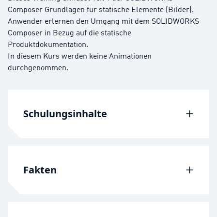
Composer Grundlagen für statische Elemente (Bilder).
Anwender erlernen den Umgang mit dem SOLIDWORKS
Composer in Bezug auf die statische
Produktdokumentation.
In diesem Kurs werden keine Animationen
durchgenommen.
Schulungsinhalte
Lektion 1: Kurzanleitung
Lektion 2: Erste Schritte
Fakten
Lektion 3: Erstellen von Deckblatt- und
Detailbildern
Lektion 4: Erstellen einer
Schulungsunterlagen: SOLIDWORKS