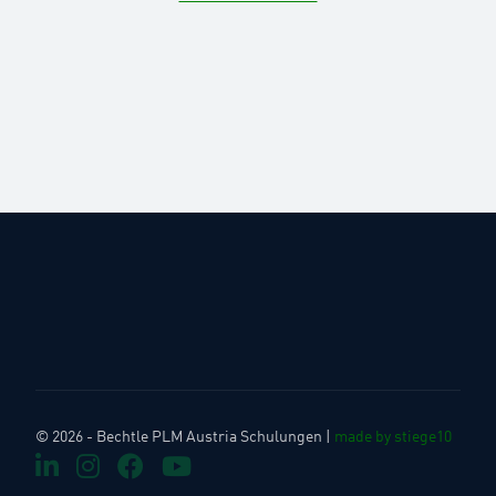
© 2026 - Bechtle PLM Austria Schulungen |
made by stiege10
LinkedIn
Instagram
Facebook
Youtube