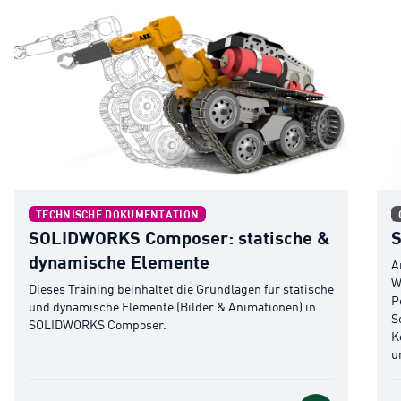
SOLIDWORKS Composer: statische & dynamische Elemente
SOL
TECHNISCHE DOKUMENTATION
SOLIDWORKS Composer: statische &
S
dynamische Elemente
A
W
Dieses Training beinhaltet die Grundlagen für statische
P
und dynamische Elemente (Bilder & Animationen) in
S
SOLIDWORKS Composer.
K
u