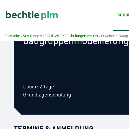
SCHU
SOLIDWORKS erweiterte
Startseite
/
Schulungen
/
SOLIDWORKS Schulungen vor Ort
/ Erweiterte Baug
Baugruppenmodellierung
Dauer: 2 Tage
Grundlagenschulung
TERMINE & ANMELDUNG