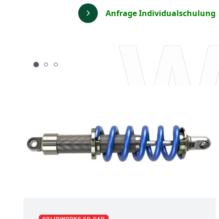
W
Anfrage Individualschulung
SOLIDWORKS Grundkurs