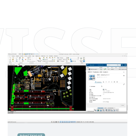
ISS
DraftSight Grundkurs