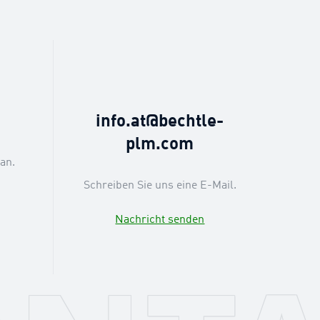
6
info.at@bechtle-
plm.com
an.
Schreiben Sie uns eine E-Mail.
Nachricht senden