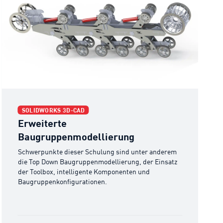
Erweiterte Baugruppenmodellierung
Er
SOLIDWORKS 3D-CAD
Erweiterte
Baugruppenmodellierung
Schwerpunkte dieser Schulung sind unter anderem
die Top Down Baugruppenmodellierung, der Einsatz
der Toolbox, intelligente Komponenten und
Baugruppenkonfigurationen.