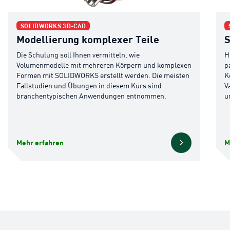
Modellierung komplexer Teile
SOL
SOLIDWORKS 3D-CAD
Modellierung komplexer Teile
Die Schulung soll Ihnen vermitteln, wie
H
Volumenmodelle mit mehreren Körpern und komplexen
p
Formen mit SOLIDWORKS erstellt werden. Die meisten
K
Fallstudien und Übungen in diesem Kurs sind
V
branchentypischen Anwendungen entnommen.
u
Mehr erfahren
M