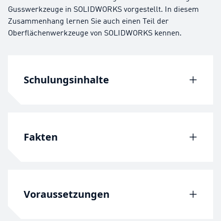
Gusswerkzeuge in SOLIDWORKS vorgestellt. In diesem
Zusammenhang lernen Sie auch einen Teil der
Oberflächenwerkzeuge von SOLIDWORKS kennen.
Schulungsinhalte
Lektion 1: Oberflächenkonzepte
Lektion 2: Kern und Hohlraum
Fakten
Lektion 3: Seitenkerne und Stifte
Lektion 4: Erweiterte
Trennlinienoptionen
Schulungsunterlagen: Mold Using (eng)
Lektion 5: Erstellen von
Schulungsdauer: 2 Tage
Voraussetzungen
benutzerdefinierten Oberflächen
Mindestteilnehmer: 3 Personen. Wir
Lektion 6: Erweiterte Oberflächen
behalten uns vor, Kurse bei