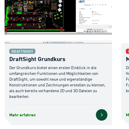
DraftSight Grundkurs
Mod
DRAFTSIGHT
DraftSight Grundkurs
M
Der Grundkurs bietet einen ersten Einblick in die
D
umfangreichen Funktionen und Möglichkeiten von
V
DraftSight, um sowohl neue und eigenständige
F
Konstruktionen und Zeichnungen erstellen zu können,
F
als auch bereits vorhandene 2D und 3D Dateien zu
b
bearbeiten.
Mehr erfahren
M