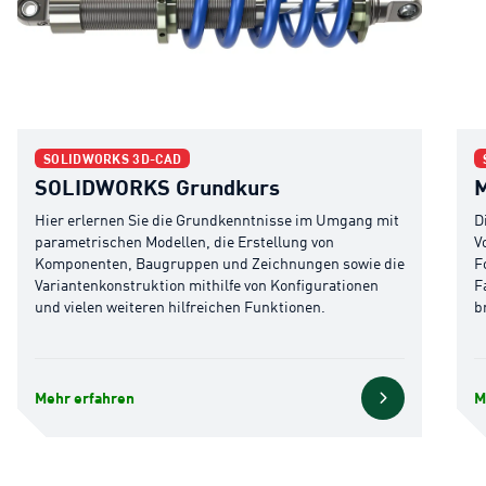
SOLIDWORKS Grundkurs
Mod
SOLIDWORKS 3D-CAD
SOLIDWORKS Grundkurs
M
Hier erlernen Sie die Grundkenntnisse im Umgang mit
D
parametrischen Modellen, die Erstellung von
V
Komponenten, Baugruppen und Zeichnungen sowie die
F
Variantenkonstruktion mithilfe von Konfigurationen
F
und vielen weiteren hilfreichen Funktionen.
b
Mehr erfahren
M