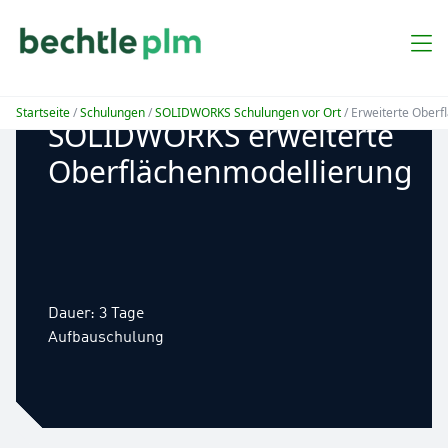
Startseite
/
Schulungen
/
SOLIDWORKS Schulungen vor Ort
/ Erweiterte Oberf
SOLIDWORKS erweiterte
Oberflächenmodellierung
Dauer: 3 Tage
Aufbauschulung