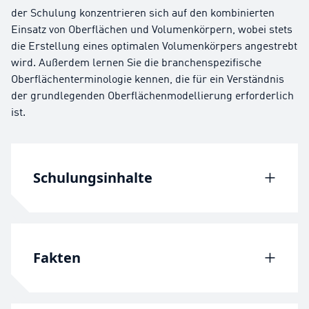
der Schulung konzentrieren sich auf den kombinierten
Einsatz von Oberflächen und Volumenkörpern, wobei stets
die Erstellung eines optimalen Volumenkörpers angestrebt
wird. Außerdem lernen Sie die branchenspezifische
Oberflächenterminologie kennen, die für ein Verständnis
der grundlegenden Oberflächenmodellierung erforderlich
ist.
Schulungsinhalte
Wenn Sie bisher ausschließlich Volumenkörper
modelliert haben, werden Sie wahrscheinlich
Fakten
feststellen, dass bei der
Oberflächenmodellierung eine andere Strategie
zu verfolgen ist. Sie finden auch Antworten auf
einige Fragen zu „wann“ und „warum“, die beim