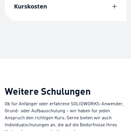
Nichterreichen der
abgeschlossen
Kurskosten
Mindestteilnehmerzahl abzusagen oder
Sie haben den Grundkurs
SolidCAM
auf einen anderen Termin zu
Fräsen 2.5D
abgeschlossen
Preis auf Anfrage
– der Kurs findet bei
verschieben.
Sie haben den Kurs
SolidCAM Drehen
planetsoftware statt. Diese Schulung kann auch in
Zertifikat: Mit jeder Schulung erhalten
abgeschlossen
ihrem Unternehmen durchgeführt werden.
Sie ein Bechtle PLM Austria
Diesbezüglich erstellen wir Ihnen sehr gerne ein
Schulungszertifikat.
individuelles Angebot.
Weitere Schulungen
Ob für Anfänger oder erfahrene SOLIDWORKS-Anwender,
Grund- oder Aufbauschulung – wir haben für jeden
Anspruch den richtigen Kurs. Gerne bieten wir auch
Individualschulungen an, die auf die Bedürfnisse Ihres