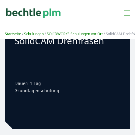
Startseite
/
Schulungen
/
SOLIDWORKS Schulungen vor Ort
/ SolidCAM Drehfr
SolidCAM Drehfräsen
Dauer: 1 Tag
Grundlagenschulung