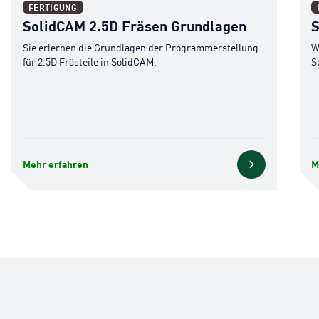
FERTIGUNG
SolidCAM 2.5D Fräsen Grundlagen
S
Sie erlernen die Grundlagen der Programmerstellung
W
für 2.5D Frästeile in SolidCAM.
S
Mehr erfahren
M